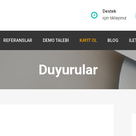
Destek
için tıklayınız
REFERANSLAR
DEMO TALEBİ
KAYIT OL
BLOG
İLE
Duyurular