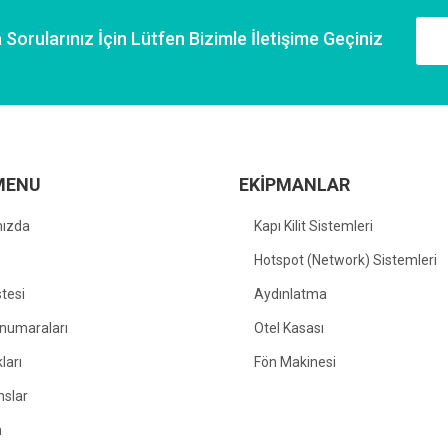
Sorularınız İçin Lütfen Bizimle İletişime Geçiniz
MENU
EKİPMANLAR
mızda
Kapı Kilit Sistemleri
Hotspot (Network) Sistemleri
stesi
Aydınlatma
numaraları
Otel Kasası
kları
Fön Makinesi
nslar
m