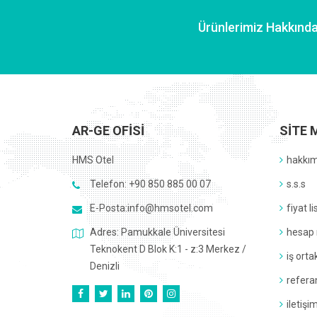
Ürünlerimiz Hakkında 
AR-GE OFISI
SITE 
HMS Otel
hakkı
Telefon: +90 850 885 00 07
s.s.s
E-Posta:
info@hmsotel.com
fiyat li
Adres: Pamukkale Üniversitesi
hesap 
Teknokent D Blok K:1 - z:3 Merkez /
i̇ş orta
Denizli
refera
i̇leti̇şi̇